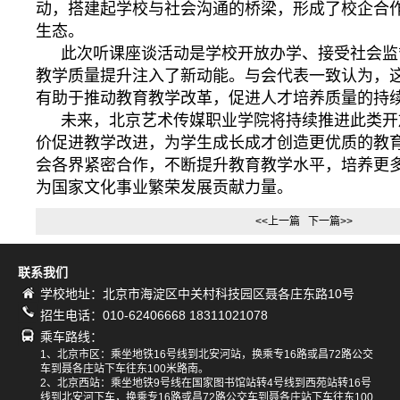
动，搭建起学校与社会沟通的桥梁，形成了校企合
生态。
此次听课座谈活动是学校开放办学、接受社会监
教学质量提升注入了新动能。与会代表一致认为，
有助于推动教育教学改革，促进人才培养质量的持
未来，北京艺术传媒职业学院将持续推进此类开
价促进教学改进，为学生成长成才创造更优质的教
会各界紧密合作，不断提升教育教学水平，培养更
为国家文化事业繁荣发展贡献力量。
<<上一篇
下一篇>>
联系我们
学校地址：北京市海淀区中关村科技园区聂各庄东路10号
招生电话：010-62406668 18311021078
乘车路线：
1、北京市区：乘坐地铁16号线到北安河站，换乘专16路或昌72路公交
车到聂各庄站下车往东100米路南。
2、北京西站：乘坐地铁9号线在国家图书馆站转4号线到西苑站转16号
线到北安河下车，换乘专16路或昌72路公交车到聂各庄站下车往东100