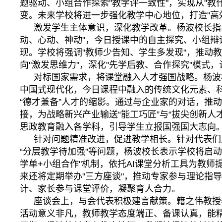
题驱动、小组合作探索"教学评一致性"，实现从"教什
变。未来学校将进一步强化教学中心地位，打造"高
激发学生主体意识，深化教学改革。杨波校长指
动、心动、神动"，今日授课中的自主探究、小组辩论
现。学校将强调"教师少告知、学生多发现"，推动教
向"激发思维力"，深化"先学后教、合作探究"模式
对标国家需求，将课堂融入人才强国战略。杨波
中国式现代化，今日课程中融入的传统文化元素、
“德才兼备”人才的缩影。通过与企业家的对话，推
接，为战略新兴产业输送“能工巧匠”与“拔尖创新人才
思政教育融入各学科，引导学生立报国强国大志向
针对问题精准改进，促进教学相长。针对代表们反
“分层教学待加强"等问题，杨波校长表示学校将启动
学单+小组合作"机制，依托AI课堂分析工具为教师
来还将定期举办"三方座谈"，推动专家参与理论指
计、家长参与课堂评价，凝聚育人合力。
座谈会上，与会代表积极建言献策。籍之伟教授
活动意义非凡，教师教学态度端正、备课认真，能