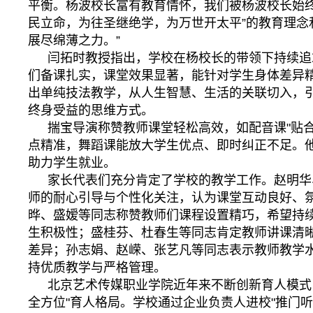
平衡。杨波校长富有教育情怀，我们被杨波校长始终
民立命，为往圣继绝学，为万世开太平”的教育理念
展尽绵薄之力。”
闫拓时教授指出，学校在杨校长的带领下持续追
们备课扎实，课堂效果显著，能针对学生身体差异
出单纯技法教学，从人生智慧、生活的关联切入，
终身受益的思维方式。
揣宝导演称赞教师课堂轻松高效，如配音课"贴合
点精准，舞蹈课能放大学生优点、即时纠正不足。
助力学生就业。
家长代表们充分肯定了学校的教学工作。赵明华
师的耐心引导与个性化关注，认为课堂互动良好、
晔、盛嫒等同志称赞教师们课程设置精巧，希望持
生积极性；盛桂芬、杜春生等同志肯定教师讲课清
差异；孙志娟、赵嵘、张艺凡等同志表示教师教学
持优质教学与严格管理。
北京艺术传媒职业学院近年来不断创新育人模式
全方位"育人格局。学校通过企业负责人进校"推门听