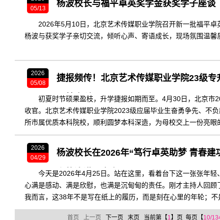
杨波校长与福平卓英奖学金获奖学子座谈
05/13
2026年5月10日，北京艺术传媒职业学院召开新一批福平
杨波与获奖学子亲切交流，倾听心声、寄语成长，现场氛围温馨
2026
捷报频传！北京艺术传媒职业学院23级专升
05/08
圆梦本科
初夏时节硕果盈枝，升学捷报如期而至。4月30日，北京市2
收官。北京艺术传媒职业学院2023级应届毕业生奋勇争先、不负
所市属优质本科院校，顺利圆梦本科深造，为母校交上一份亮眼
全体同学致以热烈祝贺！
2026
杨波校长在2026年“笃行卓英助梦 青春
04/29
上的演讲（全文）
今天是2026年4月25日。站在这里，看着台下这一张张年
心满是感动、满是欣慰，也满是沉甸甸的责任。刚才主持人回顾了
我而言，这38年不是写在纸上的履历，而是刻在心里的年轮；不
想同行、与温暖相伴的鲜活生命。
首页
上一页
下一页
末页
当前第【
1
】页 每页【
10/13