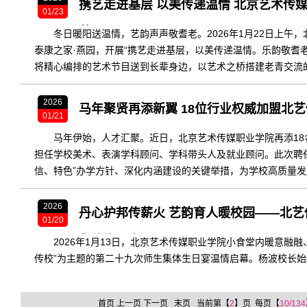
携艺走进基层 以美传递温情 北京艺术传
01/23
艺
冬日暖阳送温情，艺韵声声敬耆老。2026年1月22日上午
泰康之家·燕园，开展“携艺走进基层，以美传递温情。乐韵敬耆
将精心编排的艺术节目送到长辈身边，以艺术之桥搭建老青交流
观演
2026
马年聚贤再添新翼 18位行业权威加盟北
01/21
马年伊始，人才汇聚。近日，北京艺术传媒职业学院再添1
担任学校美术、表演学科顾问、学科带头人及就业顾问。此次聘
信、特色”办学方针、深化内涵建设的关键举措，为学校高质量
2026
丹心护邦传薪火 艺韵育人暖校园——北艺
01/20
集体生日宴
2026年1月13日，北京艺术传媒职业学院小食堂内暖意融
传校”为主题的第二十九次师生集体生日宴温情启幕。杨波校长
首页
上一页
下一页
末页
当前第【
2
】页 每页【
10/134