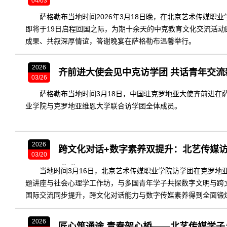
04/03
萨格勒布当地时间2026年3月18日晚，在北京艺术传媒职
即将于19日启程回国之际，为期十余天的中克教育文化交流活动
成果、共叙深厚情谊，答谢晚宴在萨格勒布温馨举行。
2026
齐前进大使会见中克访学团 共话青年交流
03/26
萨格勒布当地时间3月18日，中国驻克罗地亚大使齐前进在
业学院与克罗地亚维恩大学联合访学团全体成员。
2026
跨文化对话+数字素养双提升：北艺传媒
03/20
满满
当地时间3月16日，北京艺术传媒职业学院访学团在克罗地
题讲座与社会心理学工作坊，与多国青年学子共探数字文明与跨
国际交流同步提升，跨文化对话能力与数字传媒素养得到全面锻
2026
匠心筑通途 青春架心桥——北艺传媒学