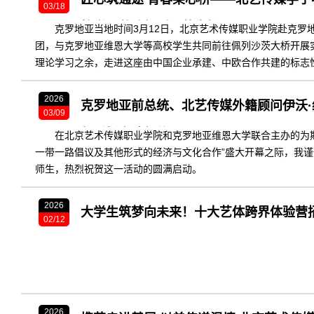
03/18
校学子共访佩列沙茨大桥
克罗地亚当地时间3月12日，北京艺术传媒职业学院赴克罗地
团，与克罗地亚维恩大学等高校学生共同前往佩列沙茨大桥开展
理论学习之余，走进这座由中国企业承建、中欧合作共建的标志性
下的合作成果，在实地交流中增进友谊、共话未来。
2026
克罗地亚前总统、北艺传媒外籍顾问伊沃
03/09
长委托宣读贺信
在北京艺术传媒职业学院和克罗地亚维恩大学联合主办的为
一带一路倡议及其他形式的经济与文化合作”盛大开幕之际，我
师生，热烈祝贺这一活动的圆满启动。
2026
大学生筑梦向未来！十大艺体跨界体验营
02/12
2026