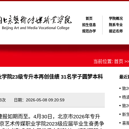
首页
学院概况
招生信息
院系专业
规范办学
接近名师
当前位置:
首页
>
学院23级专升本再创佳绩 31名学子圆梦本科
最近
致
馨提
杨
次 日期：2026-05-08 09:20:59
业典
致
长的
新
报如期而至。4月30日，北京市2026年专升
喜
京艺术传媒职业学院2023级应届毕业生奋勇争