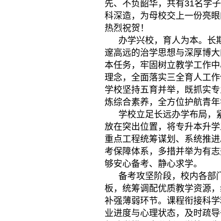
先、不负韶华，共有31名学
科深造，为母校交上一份亮眼
热烈祝贺！
办学兴校，育人为本。长
邃高远的治学思想与深厚博大
本任务，牢固树立教学工作中
理念，全面落实三全育人工作
学校坚持五育并举，既抓实专
炼综合素养，全方位护航青年
学校立足长远办学布局，
放在突出位置，将专升本升学
重点工程统筹谋划、系统推进
考保障体系，多措并举为有志
够安心备考、静心求学。
备考攻坚阶段，校内各部
板，统筹调配优质教学资源，
补强薄弱环节。课程衔接科学
业进度与心理状态，及时疏导