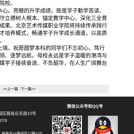
院校。
本心。亮眼的升学成绩，既是学子勤学苦读、
守立德树人根本、锚定教学中心、深化三全育
成果。北京艺术传媒职业学院将持续传承践行
才培养模式，畅通学子升学成长通道，以高质
。
止境。祝愿圆梦本科的同学们不忘初心、笃行
领、逐梦远航。母校永远是学子温暖的港湾与
媒学子接续奋进、不负韶华，在人生广阔舞台
<<上一篇
下一篇>>
微信公众号和QQ号
区聂各庄东路10号
078
换乘专16路或昌72路公交