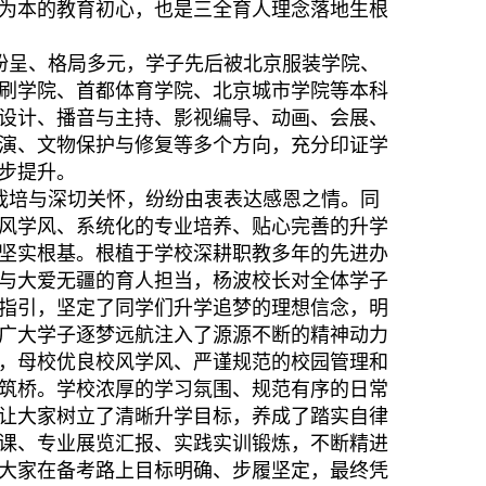
为本的教育初心，也是三全育人理念落地生根
纷呈、格局多元，学子先后被北京服装学院、
刷学院、首都体育学院、北京城市学院等本科
设计、播音与主持、影视编导、动画、会展、
演、文物保护与修复等多个方向，充分印证学
步提升。
栽培与深切关怀，纷纷由衷表达感恩之情。同
风学风、系统化的专业培养、贴心完善的升学
坚实根基。根植于学校深耕职教多年的先进办
与大爱无疆的育人担当，杨波校长对全体学子
指引，坚定了同学们升学追梦的理想信念，明
广大学子逐梦远航注入了源源不断的精神动力
，母校优良校风学风、严谨规范的校园管理和
筑桥。学校浓厚的学习氛围、规范有序的日常
让大家树立了清晰升学目标，养成了踏实自律
课、专业展览汇报、实践实训锻炼，不断精进
大家在备考路上目标明确、步履坚定，最终凭