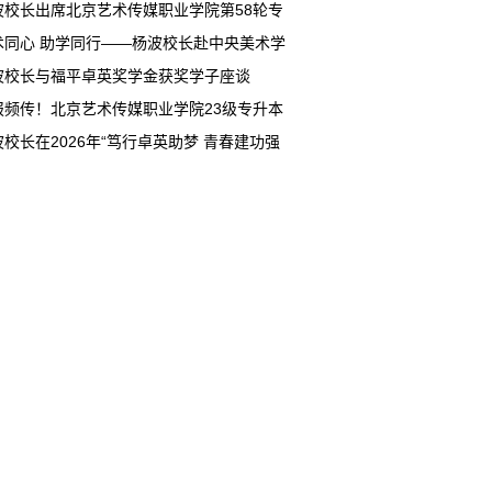
铜多项重磅奖项
波校长出席北京艺术传媒职业学院第58轮专
企业家、家长进校听课活动座谈会
术同心 助学同行——杨波校长赴中央美术学
展公益办学交流
波校长与福平卓英奖学金获奖学子座谈
报频传！北京艺术传媒职业学院23级专升本
佳绩 31名学子圆梦本科
波校长在2026年“笃行卓英助梦 青春建功强
济困助学座谈会上的演讲（全文）