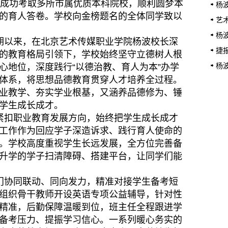
子成功考取多所市属优质本科院校，顺利圆梦本
银3
杨
的育人答卷。学校向金榜题名的全体同学致以
家、
艺
院开
杨
期以来，在北京艺术传媒职业学院杨波校长深
捷
的教育格局引领下，学校始终坚守立德树人根
再创
杨
心地位，深度践行“以德治教、育人为本”办学
体系，将思想品德教育贯穿人才培养全过程。
国”
业教学、夯实学业根基，又涵养品德修为、锤
学生成长成才。
紧扣职业教育发展方向，始终把学生成长成才
工作作为回应学子深造诉求、践行育人使命的
。学校高度重视学生长远发展，全方位完善备
升学的学子扫清障碍、搭建平台，让同学们能
门协同联动、同向发力，精准对接学生备考短
组织骨干教师开设英语专项公益辅导，针对性
精准，后勤保障温暖到位，班主任全程跟进学
备考压力、提振学习信心。一系列暖心务实的