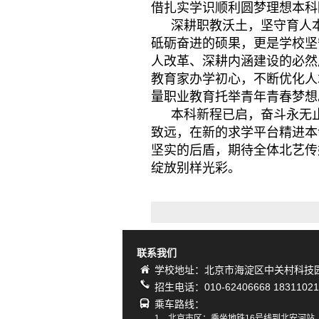
借扎实学识顺利圆梦理想本科
深耕职教沃土，坚守育人
砥砺奋进的硕果，更是学校坚
人改革、深耕内涵建设的必然
教育家办学初心，不断优化人
量职业教育托举青年青春梦想
本科新程已启，奋斗永无
致远，在新的求学平台精进本
坚实的后盾，期待全体北艺传
绽放别样光彩。
联系我们
学校地址：北京市海淀区中关村科技园
招生电话：010-62406668 18311021
乘车路线：
1、北京市区：乘坐地铁16号线到北安河站，