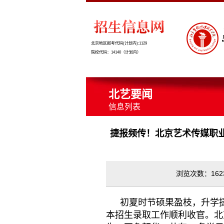
北京地区报考代码(计划内):1129
院校代码：14140（计划内）
北艺要闻
信息列表
捷报频传！北京艺术传媒职业
浏览次数：1623
初夏时节硕果盈枝，升学捷
本招生录取工作顺利收官。北