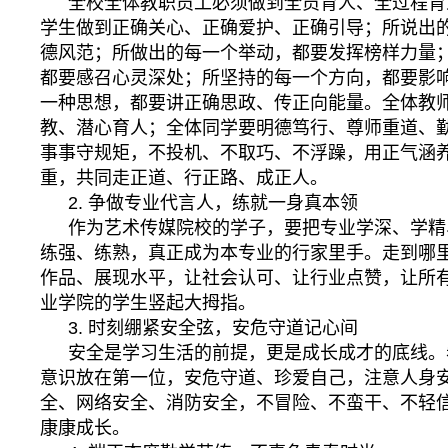
全校全体教职员工必须做到全员育人、全过程育
学生做到正确关心、正确爱护、正确引导；所说出
德风范；所做出的每一个举动，都要发挥榜样力量
都要感召心灵深处；所坚持的每一个方向，都要影
一种思想，都要讲正确思政、传正向能量。全体教
教、潜心育人；全体同学要明德笃行、尊师重道、
事事守规矩，不投机、不取巧、不浮躁，用正气涵
重，共同走正道、行正路、成正人。
2. 争做专业代言人，练就一身真本领
作为艺术传媒院校的学子，要把专业学深、学精
练强、练熟，真正成为本专业的行家里手。走到哪
作品、展现水平，让社会认可、让行业点赞，让所
业学院的学生竖起大拇指。
3. 时刻绷紧安全弦，安危守道记心间
安全是学习生活的前提，更是成长成才的底线。
意识放在第一位，安危守道、珍爱自己，注意人身
全、网络安全、消防安全，不冒险、不蛮干、不轻
康康成长。