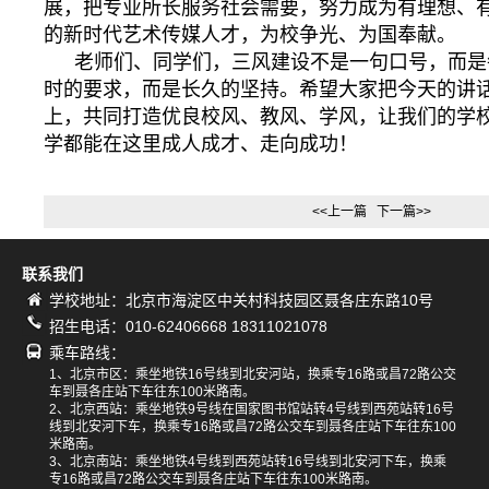
展，把专业所长服务社会需要，努力成为有理想、
的新时代艺术传媒人才，为校争光、为国奉献。
老师们、同学们，三风建设不是一句口号，而是
时的要求，而是长久的坚持。希望大家把今天的讲
上，共同打造优良校风、教风、学风，让我们的学
学都能在这里成人成才、走向成功！
<<上一篇
下一篇>>
联系我们
学校地址：北京市海淀区中关村科技园区聂各庄东路10号
招生电话：010-62406668 18311021078
乘车路线：
1、北京市区：乘坐地铁16号线到北安河站，换乘专16路或昌72路公交
车到聂各庄站下车往东100米路南。
2、北京西站：乘坐地铁9号线在国家图书馆站转4号线到西苑站转16号
线到北安河下车，换乘专16路或昌72路公交车到聂各庄站下车往东100
米路南。
3、北京南站：乘坐地铁4号线到西苑站转16号线到北安河下车，换乘
专16路或昌72路公交车到聂各庄站下车往东100米路南。