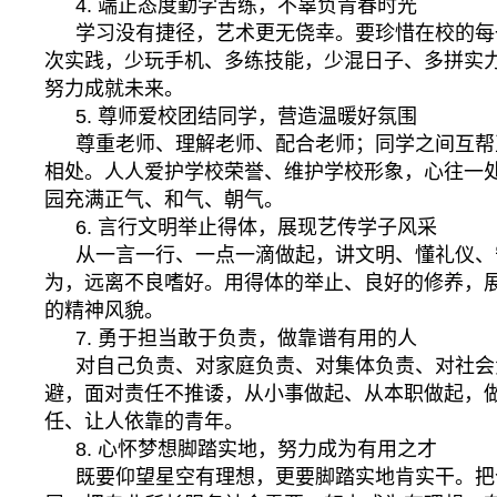
4. 端正态度勤学苦练，不辜负青春时光
学习没有捷径，艺术更无侥幸。要珍惜在校的每
次实践，少玩手机、多练技能，少混日子、多拼实
努力成就未来。
5. 尊师爱校团结同学，营造温暖好氛围
尊重老师、理解老师、配合老师；同学之间互帮
相处。人人爱护学校荣誉、维护学校形象，心往一
园充满正气、和气、朝气。
6. 言行文明举止得体，展现艺传学子风采
从一言一行、一点一滴做起，讲文明、懂礼仪、
为，远离不良嗜好。用得体的举止、良好的修养，
的精神风貌。
7. 勇于担当敢于负责，做靠谱有用的人
对自己负责、对家庭负责、对集体负责、对社会
避，面对责任不推诿，从小事做起、从本职做起，
任、让人依靠的青年。
8. 心怀梦想脚踏实地，努力成为有用之才
既要仰望星空有理想，更要脚踏实地肯实干。把