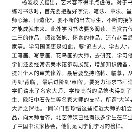
杨波校长指出，艺术容不得半点虚假。对于
练习书法时，首先要把握好字法、笔法、章法、墨
师心源、师造化”，要不断的出去写生，不断的接
才能成就未来。此外学习书法要多阅读、鉴赏古
二王的作品，阅读张旭、怀素的作品，还有赵孟
家等。学习国画更是如此，要“追古人、学古人”
工笔画、写意画、花鸟画的大师，去研究、学习
学们还要经常去美术馆参观展览，增加知识储备
提升个人的审美修养。最后要坚持临帖、临摹，从‘
再到‘背临’，最后进阶到‘意临’，要努力追求书
学们请来了名家大师，学校高尚的品德也得到了
生、欧阳中石先生等名家大师的支持，所谓“大学者
大师之谓也。”同学们要珍惜这些接近大师的机
品，向大师看齐。北艺传媒已经有很多学生在毕
了中国书法家协会，他们是同学们学习的榜样。