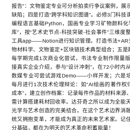
报告”：文物鉴定专业可分析拍卖行争议案例，展
缺陷；四是打造“跨学科知识图谱”。必修3门科技
编程语言基础Python，国画专业学习矿物颜料
库”，按“艺术史节点-科技突破-社会事件”三维
工具app——Notion进行知识管理。打造书法+
物材料学、文物鉴定+区块链技术典型组合；五是践
每学期完成1次商业化尝试，书法专业制作限量
接真实企业介绍，参与“设计冲刺”，在72小时内
数媒专业可尝试游戏Demo——小样开发；六是培
每月进行1次技术伦理辩论：如“AI绘画的著作权归
成本”，建立创作档案：记录每件作品的材料来源
需计算搭建耗材回收率。达芬奇之所以成为全能
光学与艺术创造的完美结合。在这个艺术边界消
统又拥抱变革，才能成为真正的未来艺术家。记
分基础，都在为明天的艺术革命积蓄能量！