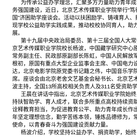
为传承公益办学理念，汇聚多方力量助力青年成
务强国建设，近日，北京艺术传媒职业学院举行“笃
国”济困助学座谈会。活动以扶困励学、铸魂育人、
现学校公益助学实践成果，推动校校协同育人，助
展。
第十九届中央政治局委员、第十三届全国人大常
京艺术传媒职业学院校长杨波，中国藏学研究中心
常务副主任、民政部原副部长陈虹，中国人民解放
根初，原国有重点大型企业监事会主席、中国电力
达，北京电影学院原党委书记籍之伟，中国音乐学
席。座谈会由北京老舍文艺基金会秘书长、北京艺
波主持，全国13所高校相关负责人及311名受资
王晨在讲话中指出，北京艺术传媒职业学院始终
持扶智助学、育人成才，联合多所重点高校持续资
诠释教育担当，为促进教育公平、助力青年成长作
年坚定理想信念，勤学苦练本领，锤炼品德修为，
使命，以青春奋斗为强国建设贡献力量。
杨波介绍，学校坚持公益办学、捐资助学，始终