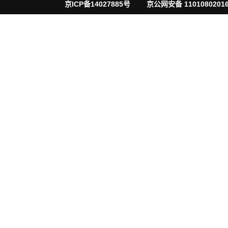
京ICP备14027885号
京公网安备 11010802016