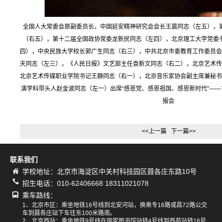
全国人大常委会原副委员长，中国延安精神研究会会长王晨同志（左五），
（右五），第十二届全国政协常委龙新民同志（左四），北京理工大学党委
四），中央民族大学校长郭广生同志（右三），中共北京市委教育工作委员会
天同志（左三），《人民日报》文艺部主任袁新文同志（右二），北京艺术传
北京艺术传媒职业学院书记王静同志（右一），北京音乐家协会副主席兼秘书
演学科带头人赵金波同志（左一）出席“感恩党、感恩祖国、感恩新时代”—
报会
<<上一篇
下一篇>>
联系我们
学校地址：北京市海淀区中关村科技园区聂各庄东路10号
招生电话：010-62406668 18311021078
乘车路线：
1、北京市区：乘坐地铁16号线到北安河站，换乘专16路或昌72路公交
车到聂各庄站下车往东100米路南。
2、北京西站：乘坐地铁9号线在国家图书馆站转4号线到西苑站转16号