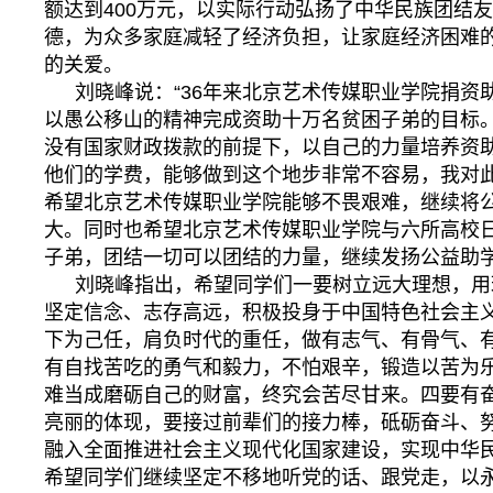
额达到400万元，以实际行动弘扬了中华民族团结
德，为众多家庭减轻了经济负担，让家庭经济困难
的关爱。
刘晓峰说：“36年来北京艺术传媒职业学院捐资
以愚公移山的精神完成资助十万名贫困子弟的目标
没有国家财政拨款的前提下，以自己的力量培养资
他们的学费，能够做到这个地步非常不容易，我对
希望北京艺术传媒职业学院能够不畏艰难，继续将
大。同时也希望北京艺术传媒职业学院与六所高校
子弟，团结一切可以团结的力量，继续发扬公益助学
刘晓峰指出，希望同学们一要树立远大理想，用
坚定信念、志存高远，积极投身于中国特色社会主
下为己任，肩负时代的重任，做有志气、有骨气、
有自找苦吃的勇气和毅力，不怕艰辛，锻造以苦为
难当成磨砺自己的财富，终究会苦尽甘来。四要有
亮丽的体现，要接过前辈们的接力棒，砥砺奋斗、
融入全面推进社会主义现代化国家建设，实现中华
希望同学们继续坚定不移地听党的话、跟党走，以