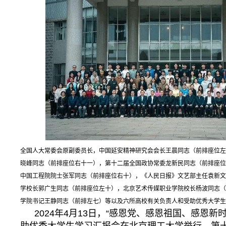
全国人大常委会原副委员长，中国延安精神研究会会长王晨同志（前排座位左
晓峰同志（前排座位右十一），第十二届全国政协常委龙新民同志（前排座位
中国工程院院士张军同志（前排座位右十），《人民日报》文艺部主任袁新文
学校长郭广生同志（前排座位左十），北京艺术传媒职业学院校长杨波同志（
学院书记王静同志（前排左七）等以及六所高校有关负责人和受助优秀大学生
2024年4月13日，“感恩党、感恩祖国、感恩新