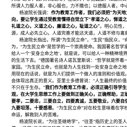
所谓人力服人者，非心服也，力不赡也；以德服人者，中
杨波院长强调：
作为教育工作者，我们必须把“为天地
向，要让学生通过受教育懂得自觉立下“孝道之心，悌道
礼道之心，义道之心，廉道之心，耻道之心”
。明心见性，
源，成人必先立心。人道完善才能达天道，人道不修与禽
杨波院长指出，所谓“为生民立命”，“生民”指民众，“
为，“为生民立命”是哲学的一个崇高使命。我国著名哲学
给人一个‘安身立命之地’，就是说，可以给人一种精神境
的生活下去。”德国著名诗人诺瓦里斯说：“哲学就是怀着
家园。”为生民立命，也就是为人生找到一处安身立命之
用现在的话说，就是为人们提供一个做人的准则和价值观
会体现出真正的意义。亚里士多德曾说：“人生最终的价
不只在于生存。”
我们作为教育工作者，必须正确引导学生
观，在大学生思想工作上要做到正确关心，正确帮助，正
要孝，二要忠，三要自立，四要真诚，五要敬业，六要自
九要坦荡，十要感恩
。“为生民立命”对在校生意味着在学
命运，解救别人的苦难。
杨波院长说，“为往圣继绝学”，“往圣”指历史上的圣