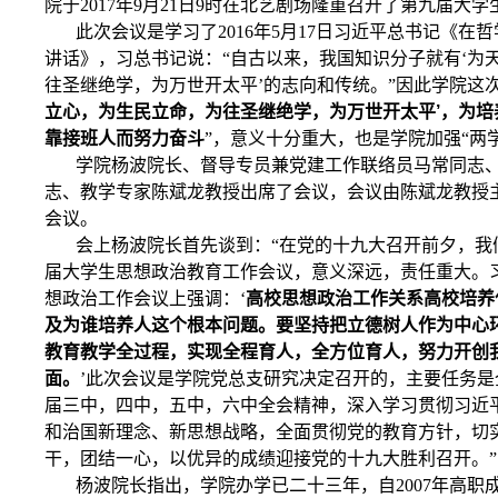
院于2017年9月21日9时在北艺剧场隆重召开了第九届大
此次会议是学习了2016年5月17日习近平总书记《在
讲话》，习总书记说：“自古以来，我国知识分子就有‘为
往圣继绝学，为万世开太平’的志向和传统。”因此学院这
立心，为生民立命，为往圣继绝学，为万世开太平’，为培
靠接班人而努力奋斗
”，意义十分重大，也是学院加强“两
学院杨波院长、督导专员兼党建工作联络员马常同志
志、教学专家陈斌龙教授出席了会议，会议由陈斌龙教授
会议。
会上杨波院长首先谈到：“在党的十九大召开前夕，我
届大学生思想政治教育工作会议，意义深远，责任重大。
想政治工作会议上强调：‘
高校思想政治工作关系高校培养
及为谁培养人这个根本问题。要坚持把立德树人作为中心
教育教学全过程，实现全程育人，全方位育人，努力开创
面。
’此次会议是学院党总支研究决定召开的，主要任务
届三中，四中，五中，六中全会精神，深入学习贯彻习近
和治国新理念、新思想战略，全面贯彻党的教育方针，切实
干，团结一心，以优异的成绩迎接党的十九大胜利召开。”
杨波院长指出，学院办学已二十三年，自2007年高职