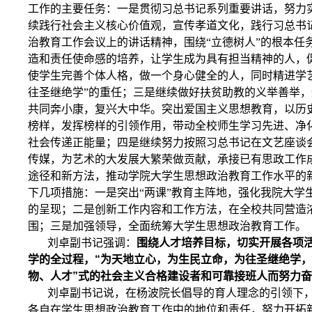
工作的主要任务：一是贯彻习总书记系列重要讲话，努力
续践行社会主义核心价值观，宣传孝道文化，践行习总书
治教育工作会议上的讲话精神，围绕“立德树人”的根本任
造和责任使命感的培养，让学生成为具有担当精神的人，
使学生完善个体人格，做一个身心健全的人，同时精进学
往圣继绝学”的重任；三是继续做好扶贫助教的义举善举，
共同奔小康，复兴大中华。突出爱国主义思想教育，以历
榜样，发挥榜样的引领作用，带动全校师生学习先进、净
社会传递正能量；四是继续努力按照习总书记在文艺座谈
传媒，为艺术的大发展大繁荣做贡献，承接已有思政工作
途径和新方法，推动学院大学生思想政治教育工作水平的
下几项措施：一是突出“两课”教育主阵地，强化我院大学
的呈现；二是创新工作内容和工作方法，在全校共同营造
围；三是加强领导，全面统筹大学生思想政治教育工作。
刘卓副书记强调：
围绕人才培养目标，切实开展各项
学的全过程，“为天地立心，为生民立命，为往圣继绝学，
物、人才”式的社会主义合格建设者和可靠接班人而努力
刘卓副书记说，在杨波院长倡导的育人理念的引领下
各自在学生思想政治教育工作中的地位和责任，努力开拓