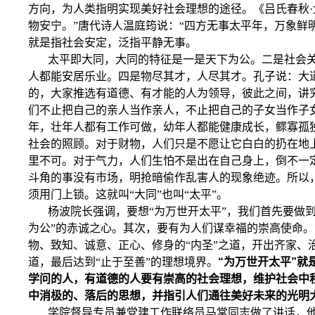
方向，为人类指明实现美好社会理想的途径。《吕氏春秋·
物安宁。”唐代诗人温庭筠说：“四方无事太平年，万象鲜
就是指社会安定，泛指平静无事。
太平即大同，大同的特征是一是天下为公。二是社会
人都能安居乐业。四是物尽其才，人尽其才。孔子说：大
的，大家推选有道德、有才能的人为领导，彼此之间，讲
们不止把自己的亲人当作亲人，不止把自己的子女当作子
年，壮年人都有工作可做，幼年人都能健康成长，鳏寡孤
社会的照顾。对于财物，人们只是不愿让它白白的扔在地
里不可。对于气力，人们生怕不是出在自己身上，倒不一
斗角的事没有市场，明抢暗偷作乱害人的现象绝迹。所以
须用门上锁。这就叫“大同
”也叫
“太平”。
杨波院长强调，要想“为万世开太平”，我们首先要做
为公”的赤诚之心。其次，要有为人们谋幸福的崇高使命
物、致知、诚意、正心、修身的“内圣”之道，开出齐家、治
道，最后达到“止于至善”的理想境界。
“为万世开太平”就
学问的人，有道德的人要有崇高的社会理想，维护社会中
中消极的、落后的思想，并指引人们通往美好未来的光明
学院督导专员兼党建工作联络员马常同志做了讲话，他