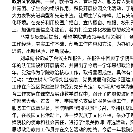
政治文化氛围
。一是，教书育人、管理育人、服务育人要
共青团、学生会的组织作用，积极开展校园文化活动，了
大力表彰先进典型和先进事迹，让师生学有榜样，赶有先
化环境。在充分利用校园广播台、宣传橱窗、校报、校刊
上，加强校园信息化建设，着力打造立体化校园思想政治
马常专员最后提出，希望学院党政领导和相关部门，
工作经验，夯实工作基础，创新工作内容和方法，为办好
思路，出新经验，出新成果。
刘卓副书记做了会议主题报告，在报告中回顾了学院
年的队伍建设和开展情况，并提出了今后一学年思想政治
年，党建作为学院政治核心工作，取得显著成绩，具体有：
活动；“立德树人”取得突出成绩；党员发展和党建带团建
工作在海淀区党建巡视中受到充分肯定；以“两课”教学为
育工作贯穿在课堂及实践教学过程中；召开了向廖俊波同志学
作部署大会。过去一年，学院党总支做好服务保障工作，
服务工作成效显著，学院响应“精准扶贫”号召，坚持扶贫
年，在校园文化活动上，进一步发展了文化立校，举办了
媒院校的使命和社会责任，进行了“最美教师”评选活动，
思想政治教育工作贯穿在文艺活动的始终。今后一年我院