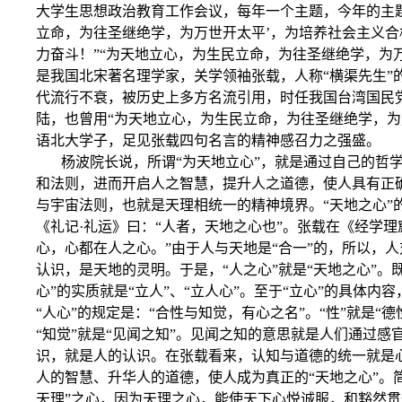
大学生思想政治教育工作会议，每年一个主题，今年的主题
立命，为往圣继绝学，为万世开太平’，为培养社会主义
力奋斗！”“为天地立心，为生民立命，为往圣继绝学，为
是我国北宋著名理学家，关学领袖张载，人称“横渠先生”
代流行不衰，被历史上多方名流引用，时任我国台湾国民
陆，也曾用“为天地立心，为生民立命，为往圣继绝学，为
语北大学子，足见张载四句名言的精神感召力之强盛。
杨波院长说，所谓“为天地立心”，就是通过自己的哲
和法则，进而开启人之智慧，提升人之道德，使人具有正
与宇宙法则，也就是天理相统一的精神境界。“天地之心”
《礼记·礼运》曰：“人者，天地之心也”。张载在《经学理
心，心都在人之心。”由于人与天地是“合一”的，所以，
认识，是天地的灵明。于是，“人之心”就是“天地之心”。
心”的实质就是“立人”、“立人心”。至于“立心”的具体内
“人心”的规定是：“合性与知觉，有心之名”。“性”就是“
“知觉”就是“见闻之知”。见闻之知的意思就是人们通过感
识，就是人的认识。在张载看来，认知与道德的统一就是
人的智慧、升华人的道德，使人成为真正的“天地之心”。简
天理”之心，因为天理之心，能使天下心悦诚服，和豁然