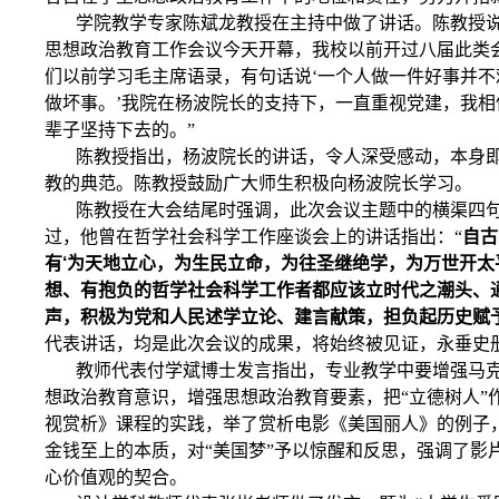
学院教学专家陈斌龙教授在主持中做了讲话。陈教授说
思想政治教育工作会议今天开幕，我校以前开过八届此类
们以前学习毛主席语录，有句话说‘一个人做一件好事并不难
做坏事。’我院在杨波院长的支持下，一直重视党建，我
辈子坚持下去的。”
陈教授指出，杨波院长的讲话，令人深受感动，本身
教的典范。陈教授鼓励广大师生积极向杨波院长学习。
陈教授在大会结尾时强调，此次会议主题中的横渠四
过，他曾在哲学社会科学工作座谈会上的讲话指出：“
自古
有‘为天地立心，为生民立命，为往圣继绝学，为万世开太
想、有抱负的哲学社会科学工作者都应该立时代之潮头、
声，积极为党和人民述学立论、建言献策，担负起历史赋
代表讲话，均是此次会议的成果，将始终被见证，永垂史
教师代表付学斌博士发言指出，专业教学中要增强马
想政治教育意识，增强思想政治教育要素，把“立德树人”
视赏析》课程的实践，举了赏析电影《美国丽人》的例子
金钱至上的本质，对“美国梦”予以惊醒和反思，强调了影
心价值观的契合。