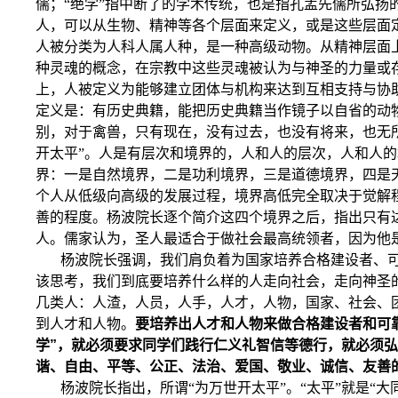
儒；“绝学”指中断了的学术传统，也是指孔孟先儒所弘扬
人，可以从生物、精神等各个层面来定义，或是这些层面
人被分类为人科人属人种，是一种高级动物。从精神层面
种灵魂的概念，在宗教中这些灵魂被认为与神圣的力量或
上，人被定义为能够建立团体与机构来达到互相支持与协
定义是：有历史典籍，能把历史典籍当作镜子以自省的动
别，对于禽兽，只有现在，没有过去，也没有将来，也无
开太平”。人是有层次和境界的，人和人的层次，人和人
界：一是自然境界，二是功利境界，三是道德境界，四是
个人从低级向高级的发展过程，境界高低完全取决于觉解
善的程度。杨波院长逐个简介这四个境界之后，指出只有
人。儒家认为，圣人最适合于做社会最高统领者，因为他
杨波院长强调，我们肩负着为国家培养合格建设者、
该思考，我们到底要培养什么样的人走向社会，走向神圣
几类人：人渣，人员，人手，人才，人物，国家、社会、
到人才和人物。
要培养出人才和人物来做合格建设者和可
学”，就必须要求同学们践行仁义礼智信等德行，就必须
谐、自由、平等、公正、法治、爱国、敬业、诚信、友善
杨波院长指出，所谓“为万世开太平”。“太平”就是“大