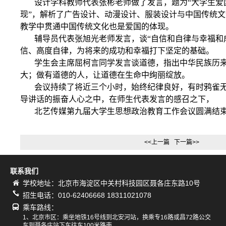
设计学科教师代表张彬老师做了发言，题为“大学生爱
现”，解析了广告设计、动漫设计、服装设计与中国传统
教学中贯通中国传统文化也是爱国的体现。
辅导员代表张旭光老师发言，谈“自信和自律与幸福和
信、高度自律，为将来的成功和幸福打下坚定的基础。
学生会主席屈柯言同学发言谈道德，指出中华民族历
大；做有道德的人，让道德在生命中绚丽绽放。
会议持续了将近三个小时，始终纪律良好，有时鸦雀
导讲话的振奋人心之中，在师生代表发言的感召之下，
北艺传媒第九届大学生思想政治教育工作会议圆满结
<<上一篇
下一篇>>
联系我们
学校地址：北京市海淀区中关村科技园区聂各庄东路10号
招生电话：010-62406668 18311021078
乘车路线：
1、北京市区：乘坐地铁16号线到北安河站，换乘专16路或昌72路公交
车到聂各庄站下车往东100米路南。