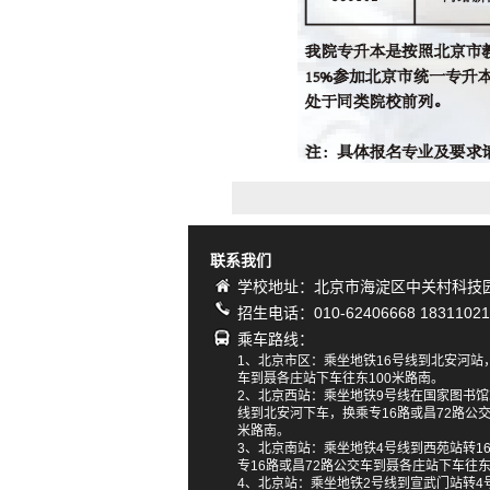
联系我们
学校地址：北京市海淀区中关村科技园
招生电话：010-62406668 18311021
乘车路线：
1、北京市区：乘坐地铁16号线到北安河站，
车到聂各庄站下车往东100米路南。
2、北京西站：乘坐地铁9号线在国家图书馆
线到北安河下车，换乘专16路或昌72路公交
米路南。
3、北京南站：乘坐地铁4号线到西苑站转1
专16路或昌72路公交车到聂各庄站下车往东
4、北京站：乘坐地铁2号线到宣武门站转4