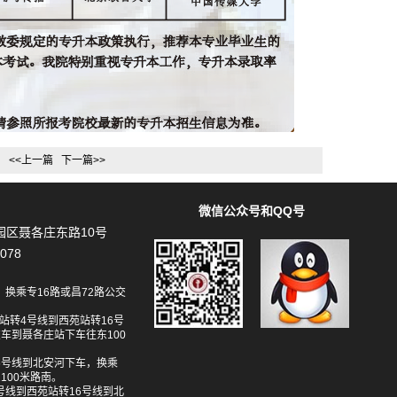
<<上一篇
下一篇>>
微信公众号和QQ号
区聂各庄东路10号
078
换乘专16路或昌72路公交
站转4号线到西苑站转16号
车到聂各庄站下车往东100
6号线到北安河下车，换乘
100米路南。
号线到西苑站转16号线到北