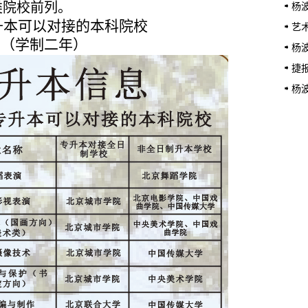
类院校前列。
银3
杨
升本可以对接的本科院校
家、
艺
（学制二年）
院开
杨
捷
再创
杨
国”