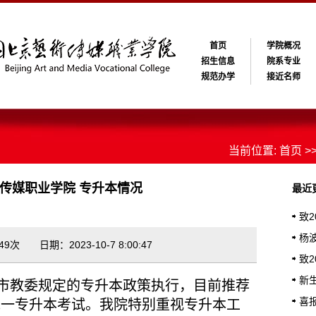
首页
学院概况
招生信息
院系专业
规范办学
接近名师
当前位置:
首页
>
传媒职业学院 专升本情况
最近
致
馨提
杨
9次 日期：2023-10-7 8:00:47
业典
致
长的
新
市教委规定的专升本政策执行，目前推荐
喜
统一专升本考试。我院特别重视专升本工