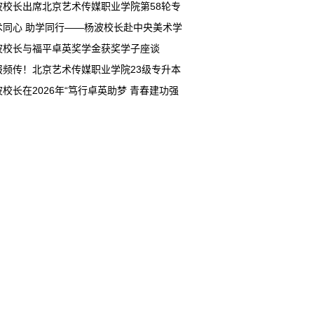
铜多项重磅奖项
波校长出席北京艺术传媒职业学院第58轮专
企业家、家长进校听课活动座谈会
术同心 助学同行——杨波校长赴中央美术学
展公益办学交流
波校长与福平卓英奖学金获奖学子座谈
报频传！北京艺术传媒职业学院23级专升本
佳绩 31名学子圆梦本科
波校长在2026年“笃行卓英助梦 青春建功强
济困助学座谈会上的演讲（全文）