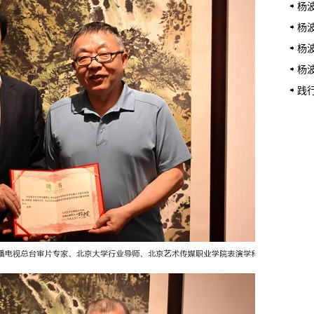
教育
杨
促区
杨
先生
杨
（全
杨
祝活
践
研学