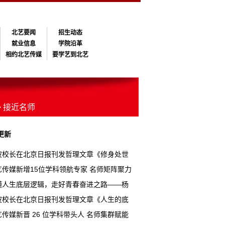
北艺要闻
招生动态
就业信息
学院沿革
相约北艺传媒
要学艺到北艺
> 接近名师
更新
波校长在北京日报刊发哲理文章《修身处世
修心 八字箴言走好人生大道》
艺传媒新增15位学科领航专家 名师矩阵聚力
提质升级
懂人生底层逻辑，走好青春奋进之路——杨
长在毕业典礼上的讲话（全文）
波校长在北京日报刊发哲理文章《人生的底
辑：打破幻想，才是真正觉醒的开始》
艺传媒新晋 26 位学科带头人 名师集群赋能