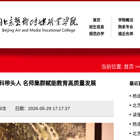
首页
学院概况
招生信息
院系专业
规范办学
接近名师
当前位置:
首页
>
学科带头人 名师集群赋能教育高质量发展
最近
杨
立业
北
次 日期：2026-05-29 17:17:27
教育
读
波校
杨
层逻
北