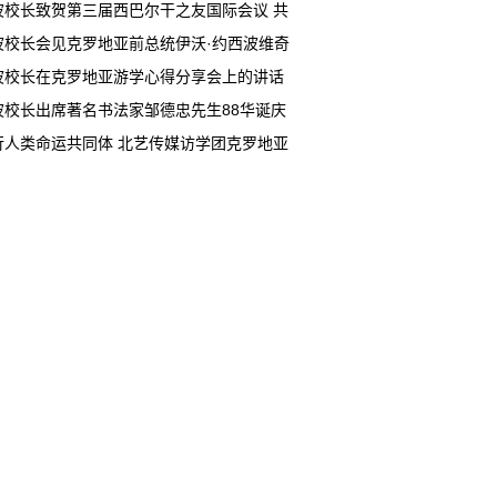
高质量发展
波校长致贺第三届西巴尔干之友国际会议 共
域和平文明交流
波校长会见克罗地亚前总统伊沃·约西波维奇
波校长在克罗地亚游学心得分享会上的讲话
文）
波校长出席著名书法家邹德忠先生88华诞庆
动
行人类命运共同体 北艺传媒访学团克罗地亚
交流