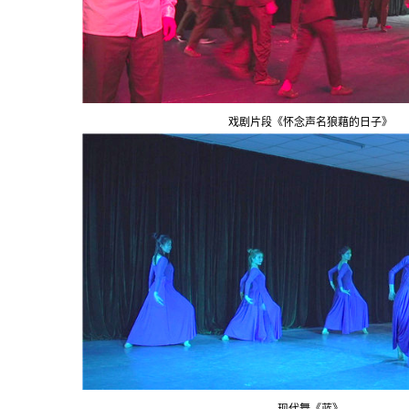
戏剧片段《怀念声名狼藉的日子》
现代舞《蓝》