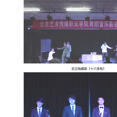
抗日独幕剧《十六条枪》