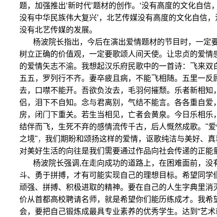
题，加强推出‘新时代’题材的创作。‘没有高度的文化自信
没有中华民族伟大复兴’，北艺传媒没有高度的文化自信，
没有北艺传媒的发展。
杨波院长指出，今后在演出爱情题材的节目时，一定
树立正确的价值观，一定要歌颂人间天使。让忠贞的爱情
的爱情矢志不渝。我想起汉乐府民歌中的一首诗：飞来双
五五，罗列行不齐。妻卒疲且病，不能飞相随。五里一反
去，口噤不能开。吾欲负汝去，毛羽何摧颓。乐者新相知
侣，泪下不自知。念与君离别，气结不能言。各各重自爱
房，闭门下重关。若生当相见，亡者会黄泉。今日乐相乐
结伴而飞，生死不弃的感情流传千古，后人慨然成歌。
"
爱
之境"
，
我们期盼和颂扬这样的爱情，
讴歌纯洁与美好、真
对美好生活的向往是我们需要通过作品向社会传递的正能
杨波院长强调,在走向成功的道路上，在困难面前，没
斗、勇于拼搏，才有可能实现自己的理想目标。希望同学
顽强、拼搏、积极进取的精神。要在自己的人生字典里消灭
价从首都高校聘请名师，就是希望你们能历练成才。我希
会，要把自己锻炼成最具专业素养的优秀学生。达到“艺