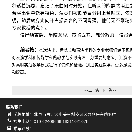
尔透着沉思。忘记了乐曲何时开始，在听众的陶醉感消泯
台演出谢幕饶有特色，演员们按照节目分组上台站立，依
躬，随后转身走向并占据舞台的不同角落。他们无不聚精
专家教授的点评。
演出结束后，学院领导、莅临嘉宾、部分教师、演员
编者按：
本次演出，杨院长和表演学科的专业老师们给予现
对表演学科和传媒学科的教学与实践有着十分重要的意义。
汇演不
对高职实践教学模式进行了演练和检验。
通过实践教学，更多是发
和提高。
<<上一篇
下一篇>>
联系我们
学校地址：北京市海淀区中关村科技园区聂各庄东路10号
招生电话：010-62406668 18311021078
乘车路线：