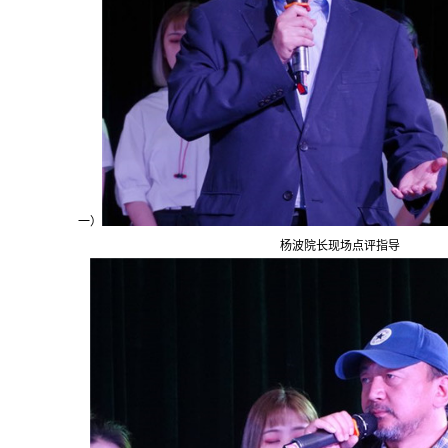
一）
杨波院长现场点评指导