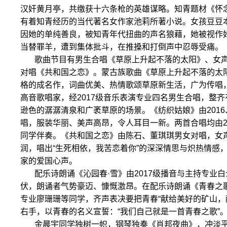
汉奸黄月亭，共缴获十六条枪的英雄谋略。知青题材《怀
有着知青经历的当代著名女作家池莉所著小说。女孩豆豆本
因她的单纯善良，被知青年代扭曲的声名狼藉，她被视作
当替罪羊，遭到集体批斗，在推搡和打倒声中忍辱受痛。
歌曲节目有男生合唱《草原上升起不落的太阳》、女
对唱《共和国之恋》。蒙古族歌曲《草原上升起不落的太
格的成名作，词曲优美、热情歌颂草原新生活，广为传唱
高音歌唱家，经2017级音乐表演专业四名男生合唱，整
逊色的潺潺清泉和广袤草原的场景。《纺织姑娘》由2016
唱，服装华丽、美声高昂，令人耳目一新。两首合唱均由2
同学伴奏。《共和国之恋》由陈石、董琪琪男女对唱，女
润，唱出“生死相依，我苦恋着你”的深深情思与炽热情感
家的爱国心声。
配乐诗朗诵《沁园春·雪》由2017级播音与主持专业
伏，朗诵者气势豪迈、慷慨激昂。在配乐诗朗诵《青春之歌
专业廖珊珊等同学，齐声表决要把青春“献给美好的矿山，
右手，以青春的名义宣誓：“我们自己就是一首青春之歌”
金晨宇同学独树一帜，钢琴独奏《肖邦夜曲》，冲淡