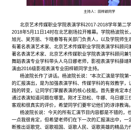
主持人：田梓颖同学
北京艺术传媒职业学院表演学科2017-2018学年第
2018年5月11日14时在北艺剧场拉开帷幕。学院杨波院
旭光、吴芳丽、卞晓春等有关部门负责人，以及学院师生
有著名表演艺术家、北京艺术传媒职业学院表演学科顾问
著名表演艺术家、北京艺术传媒职业学院表演学科顾问兼
舞蹈表演专业学科带头人乌日娜老师，影视表演学科薛靖
演由2016级影视表演专业田梓颖同学主持。
杨波院长作了讲话。杨波院长说：“本次汇演是学院第
的汇报演出，是为加强表演学科、传媒学科的有效教学，
践的转变，让同学们掌握表演的核心技能。首先要肯定本台
通过表演知道问题在哪里。刚才王劲松、牛娜、乌日娜三
客观和很真实的评价，希望同学们要牢记他们的谆谆教诲。
杨波院长说：今天的所有汇演节目内容都是不错的，
一点我很肯定，但希望老师们在下一次的汇报演出中，一定
断推出讴歌党、讴歌祖国、讴歌人民、讴歌英雄的精品力作’