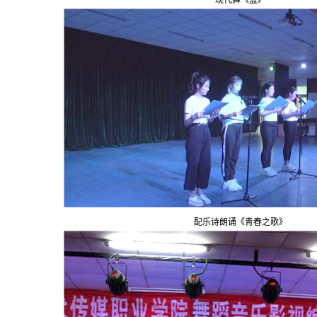
配乐诗朗诵《青春之歌》