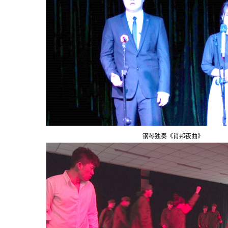
钢琴独奏《肖邦夜曲》