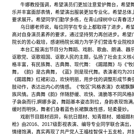
牛娜教授强调，希望演员们更加注意爱护舞台，希望
乐并丰富面部表情，希望演出服装更加专业化，希望总体
要求展开。希望同学们勤学多练，在青山绿树中以青春活
乌日娜老师说，每位同学在专业上都取得了进步，希望
高对自身演员素养的要求，通过坚持努力再创进步。希望
院长的苦心栽培，感谢杨院长竭力为学子们营造专业院校
本台汇报演出节目分为舞蹈、戏剧、歌曲、朗诵、器
讴歌党、讴歌祖国、讴歌人民的主题，弘扬了社会主义核
格丰富，有民族舞、古典舞、现代舞：《踢踏舞》与《“牧
舞，《韵》是古典舞，《蓝》则是现代舞。表演者均为20
《踢踏舞》红裙彩边，欢快明丽，用步伐的调整形成节奏
肢动作，表达出内心的情感。《“牧区”风格表演》衣裙飘
族风情。古典舞《韵》伴随舒缓、欢快、清脆等不同风格
子袅袅而行,婀娜多姿，舞蹈基本姿态到位，身韵表现饱满
缓时而明快，舞者们身着蓝色长裙飘逸性感，轻柔曼妙。
戏剧节目题材迥异，有抗日题材、知青题材、婚姻题
枪》由2016、2017级影视表演、编导专业同学联合演
情绪饱满，真实再现了共产党人王福桂智保十五支枪，并