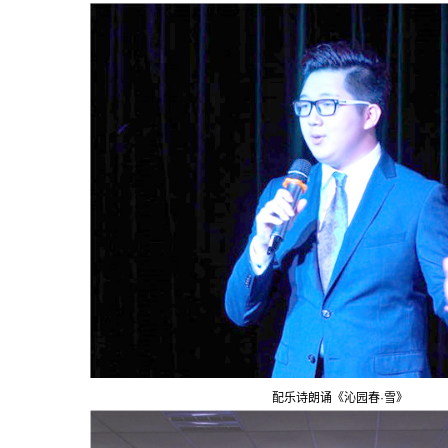
配乐诗朗诵《沁园春·雪》