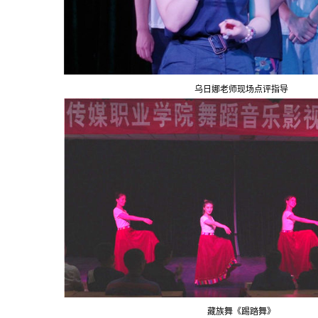
乌日娜老师现场点评指导
藏族舞《踢踏舞》