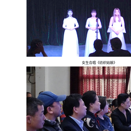
女生合唱《纺织姑娘》