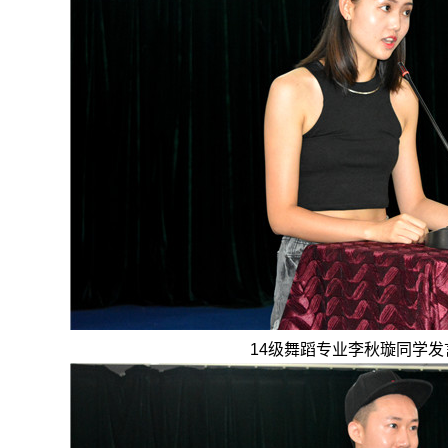
14级舞蹈专业李秋璇同学发