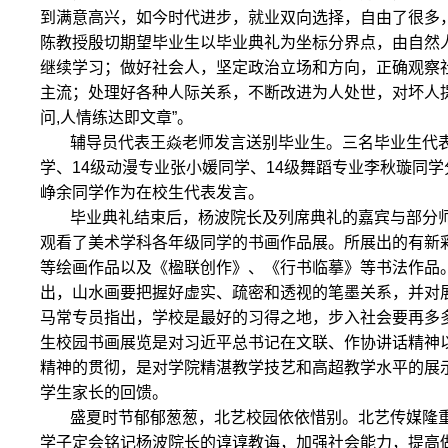
到满意高兴，如今时代进步，就业双向选择，自由了很多
陈教授殷切期望毕业生以毕业典礼为坐标分界点，由自然
继续学习；做好社会人，坚定政治立场和方向，正确观察
主流；处理好各种人际关系，不断改进为人处世，对坏人
问,人情练达即文章”。
辅导员代表王焱老师发言送别毕业生。三名毕业生代表
学、14级动漫专业张小媛同学、14级舞蹈专业李秋璇同学
峥余同学作为在校生代表发言。
毕业典礼结束后，杨波院长及列席典礼的嘉宾与部分
观看了美术学科各年级同学的书画作品展。所展出的有新
等绘画作品以及《楹联创作》、《行书临摹》等书法作品
出，山水画要把握好虚实、疏密和透视的笔墨关系，并对
马常专员指出，学校是最好的习得之地，步入社会要再多
生校园书画展览是对习近平总书记在文联、作协讲话精神
精神的贯彻，是对学院精湛教学技艺和高超教学水平的展
学生家长的回馈。
盛夏时节郁郁葱葱，北艺校园依依惜别。北艺传媒隆重
学子定会铭记杨波院长的谆谆教诲，加强社会能力，提高