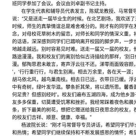
班同学参加了会议。会议由刘卓副书记主持。
在学生代表和辅导员代表发言，陈斌龙教授、马常督
说：“又是送走一届毕业生的时候。在北艺剧场，我欢送
时候，师生的真挚情谊总是难舍难分的。刚才有的同学在发
念，对母校花草树木的留恋，对师长和同学的情深义重，将
的话语，深深感到同学们已踏响离开校园的脚步声，一步
地越走越远。别时容易见时难。送走一届又一届的校友，
路途漫漫。我和校友们的离别恰似古诗描绘的那样，‘别日
漫。郁陶思君未敢言，寄声浮云往不还。涕零雨面毁容颜
’，‘行行重行行，与君生别离。相去万余里，各在天一涯
胡马依北风，越鸟巢南枝。相去日已远，衣带日已缓。浮云
中有奇树，绿叶发华滋。攀条折其荣，将以遗所思。馨香
何足贵？但感别经时’。校友们遍布五湖四海，成为他乡游
友多多保重，切莫遭受饥寒和挫折。我经常踩着夜色和晨
条，折下最美的树花，想把它赠送给我日夜思念的校友，
的校友们吉祥、顺意、健康、幸福。”
杨波院长说：“刚才马常督导专员讲话，希望同学们毕
和热情；希望同学们继续保持和不断发展感恩的情怀；希