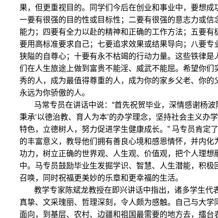
果，但更重视目的。同学们今后在创业和事业中，要想成
一要有很强的目的性或目标性；二要有很强的意志力或信
能力；四要有全力以赴的精神和正确的工作方法；五要有
要用高标准要求自己；七要追求效果或结果导向；八要专
狭隘的自尊心；十要有永不枯竭的行动力量。这些铁律是
们在人生旅途上做到富贵不能淫、威武不能屈。希望你们
秀的人，成为最值得尊重的人，成为你的家乡父老、你的
永远为你骄傲的人。
马常专员在讲话中说：“首先祝贺毕业，深情感谢杨波
秉承‘以德治教、育人为本’的办学理念，坚持社会主义办
特色，立德树人，努力促进学生健康成长。” 马专员肯定
的丰富意义，教导他们拥有善良心境和感恩情怀，并内化
功力，树立正确的世界观、人生观、价值观，把个人理想
中。马专员鼓励毕业生发掘学识、智慧、人生潜能，积极
召唤，同时祝福更美妙的乐章和更幸福的生活。
教学专家陈斌龙教授在即兴讲话中指出，诸多学生代
真挚、文采瑰丽、哲理深刻，令人颇为感触。自己与大学
面向，到基层、农村、边疆和祖国最需要的地方去，擂台