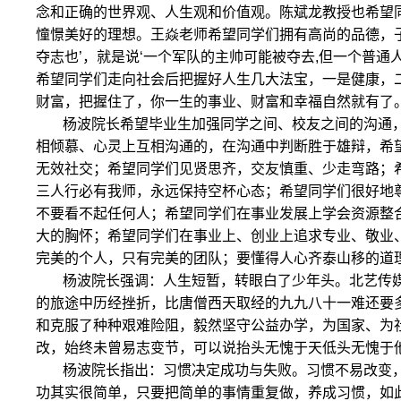
念和正确的世界观、人生观和价值观。陈斌龙教授也希望
憧憬美好的理想。王焱老师希望同学们拥有高尚的品德，子
夺志也’，就是说‘一个军队的主帅可能被夺去,但一个普通
希望同学们走向社会后把握好人生几大法宝，一是健康，
财富，把握住了，你一生的事业、财富和幸福自然就有了。
杨波院长希望毕业生加强同学之间、校友之间的沟通
相倾慕、心灵上互相沟通的，在沟通中判断胜于雄辩，希
无效社交；希望同学们见贤思齐，交友慎重、少走弯路；
三人行必有我师，永远保持空杯心态；希望同学们很好地
不要看不起任何人；希望同学们在事业发展上学会资源整
大的胸怀；希望同学们在事业上、创业上追求专业、敬业
完美的个人，只有完美的团队；要懂得人心齐泰山移的道
杨波院长强调：人生短暂，转眼白了少年头。北艺传
的旅途中历经挫折，比唐僧西天取经的九九八十一难还要
和克服了种种艰难险阻，毅然坚守公益办学，为国家、为
改，始终未曾易志变节，可以说抬头无愧于天低头无愧于
杨波院长指出：习惯决定成功与失败。习惯不易改变
功其实很简单，只要把简单的事情重复做，养成习惯，如